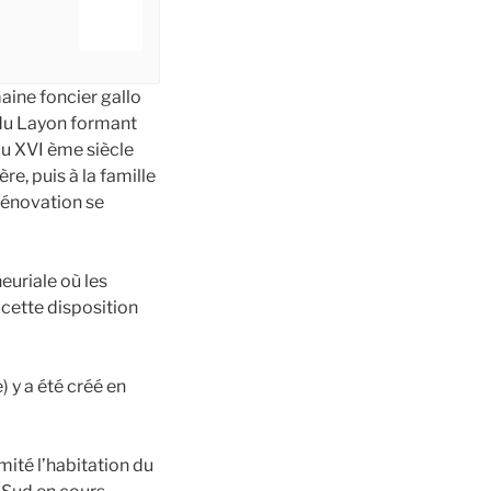
aine foncier gallo
e du Layon formant
 du XVI ème siècle
re, puis à la famille
rénovation se
euriale où les
t cette disposition
) y a été créé en
mité l’habitation du