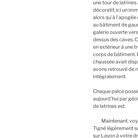
une tour de latrines
décoratif, ici un i
alors qu’à l’apogée d
au bâtiment de gauc
galerie ouverte vers 
dessus des caves. Ce
en extérieur à une t
corps de bâtiment. I
chaussée avait disp
avons retrouvé de 
intégralement.
Chaque pièce possèd
aujourd’hui par géo
de latrines est.
Maintenant, voyo
Tigné légèrement su
sur Layon à votre dr