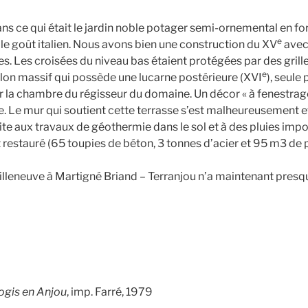
s ce qui était le jardin noble potager semi-ornemental en f
e
le goût italien. Nous avons bien une construction du XV
avec
. Les croisées du niveau bas étaient protégées par des grilles
e
llon massif qui possède une lucarne postérieure (XVI
), seule
ur la chambre du régisseur du domaine. Un décor « à fenestrag
 Le mur qui soutient cette terrasse s’est malheureusement e
 aux travaux de géothermie dans le sol et à des pluies impo
restauré (65 toupies de béton, 3 tonnes d’acier et 95 m3 de p
eneuve à Martigné Briand – Terranjou n’a maintenant presqu
logis en Anjou
, imp. Farré, 1979