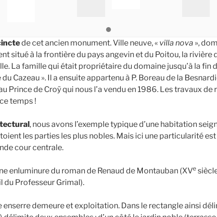
cincte
de cet ancien monument. Ville neuve, «
villa nova
», dom
ent situé à la frontière du pays angevin et du Poitou, la rivièr
lle. La famille qui était propriétaire du domaine jusqu’à la fin
e du Cazeau ». Il a ensuite appartenu à P. Boreau de la Besnardiè
au Prince de Croÿ qui nous l’a vendu en 1986. Les travaux de 
ce temps !
tectural
, nous avons l’exemple typique d’une habitation seign
oient les parties les plus nobles. Mais ici une particularité es
nde cour centrale.
e
d’une enluminure du roman de Renaud de Montauban (XV
siècle
l du Professeur Grimal).
enserre demeure et exploitation. Dans le rectangle ainsi déli