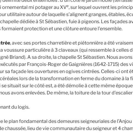
) délimite deux ensembles : d’un côté le jardin noble (terrass
e
 ornemental mi potager au XV
, sur lequel ouvrent les princi
 cour utilitaire autour de laquelle s’alignent granges, étables, éc
, chapelle dédiée à St Sébastien, fuie à pigeons. Les façades 
 formaient protection et une clôture entoure l’ensemble.
ntrée
, avec ses portes charretière et piétonnière a été vrais
a voussure particulière à 3 claveaux (qui ressemble à celles d
né Briand). A sa droite, la chapelle St Sébastien. Nous avons
exécutés par François-Roger de Gaignières (1642-1715) des vi
ur sa façade les ouvertures en ogives cintrées. Celles-ci ont 
s céréales lors de la transformation en ferme du domaine à la fi
 se situait sur le côté est, a été démolie à cette même époque
ous avons enlevées. De même, la toiture de la tour d’escalier 
ant du logis.
 le plan fondamental des demeures seigneuriales de l’Anjou 
 de chaussée, lieu de vie communautaire du seigneur et 4 cham