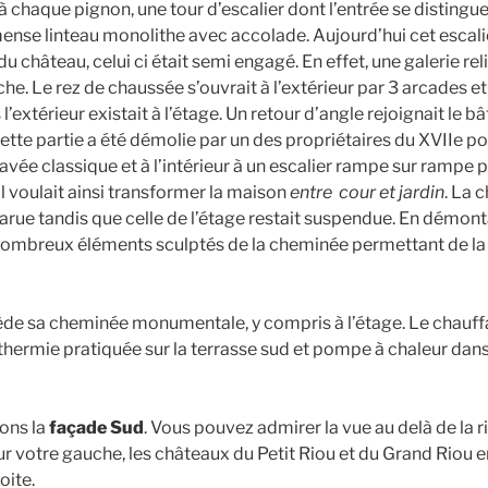
 à chaque pignon, une tour d’escalier dont l’entrée se distingu
mmense linteau monolithe avec accolade. Aujourd’hui cet escal
u château, celui ci était semi engagé. En effet, une galerie relia
he. Le rez de chaussée s’ouvrait à l’extérieur par 3 arcades e
l’extérieur existait à l’étage. Un retour d’angle rejoignait le 
tte partie a été démolie par un des propriétaires du XVIIe pou
ravée classique et à l’intérieur à un escalier rampe sur rampe 
l voulait ainsi transformer la maison
entre cour et jardin
. La 
arue tandis que celle de l’étage restait suspendue. En démon
nombreux éléments sculptés de la cheminée permettant de la
e sa cheminée monumentale, y compris à l’étage. Le chauffa
thermie pratiquée sur la terrasse sud et pompe à chaleur dans 
ns la
façade Sud
. Vous pouvez admirer la vue au delà de la r
r votre gauche, les châteaux du Petit Riou et du Grand Riou 
oite.