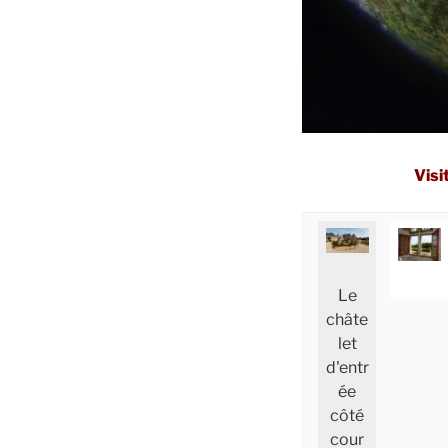
Visi
Le
Le
Chât
logis :
châte
elet
façad
let
s
d'entr
e
d'entr
ée XII
nord
ée
d
ème
côté
d
siècle
cour