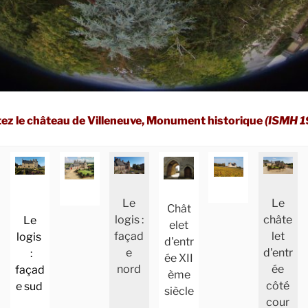
tez le château de Villeneuve, Monument historique
(ISMH 1
Le
Le
Chât
logis :
châte
Le
elet
façad
let
logis
d'entr
e
d'entr
:
ée XII
nord
ée
façad
ème
côté
e sud
siècle
cour