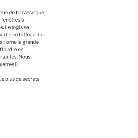
orme de terrasse que
 fenêtres à
. Le logis se
 partie en tuffeau du
e » orne la grande
ffondré en
rtantes. Nous
ierres !)
e plus de secrets