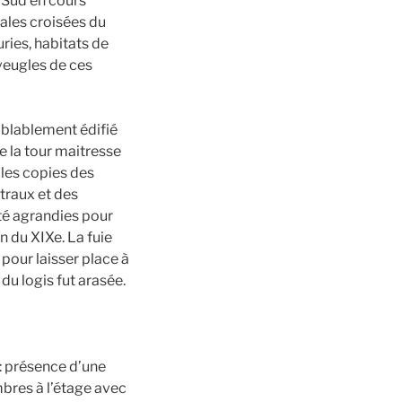
e Sud en cours
pales croisées du
uries, habitats de
aveugles de ces
emblablement édifié
e la tour maitresse
 les copies des
traux et des
été agrandies pour
n du XIXe. La fuie
 pour laisser place à
du logis fut arasée.
: présence d’une
bres à l’étage avec