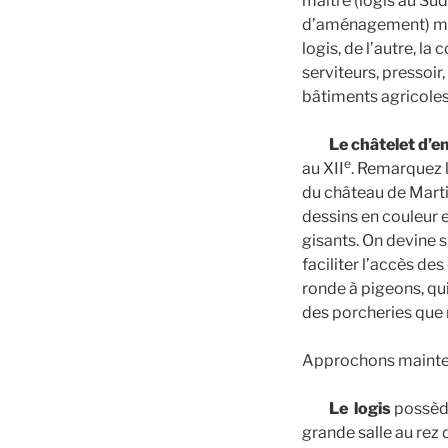
maître (logis au Sud
d’aménagement) mi
logis, de l’autre, la
serviteurs, pressoir
bâtiments agricoles
Le châtelet d’e
e
au XII
. Remarquez l
du château de Martig
dessins en couleur 
gisants. On devine s
faciliter l’accès de
ronde à pigeons, qui
des porcheries que n
Approchons mainten
Le logis
possède
grande salle au rez