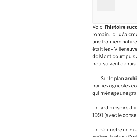
Voici
l’histoire suc
romain : ici idéalem
une frontière nature
était les « Villeneuv
de Monticourt puis 
poursuivent depuis 
Sur le plan
archi
parties agricoles côt
qui ménage une gra
Un jardin inspiré 
1991 (avec le consei
Un périmètre unique 