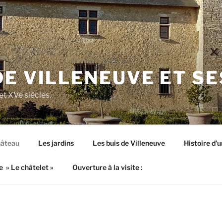
E VILLENEUVE ET SE
t XVe siècles.
hâteau
Les jardins
Les buis de Villeneuve
Histoire d’
e » Le châtelet »
Ouverture à la visite :