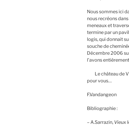
Nous sommes ici dan
nous recréons dans 
meneaux et traverses
termine par un pavi
logis, qui donnait s
souche de cheminée.
Décembre 2006 suite
l’avons entièrement 
Le château de Vill
pour vous…
F.Vandangeon
Bibliographie :
– A.Sarrazin,
Vieux 