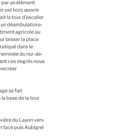
e par un élément
ier est hors œuvre
it la tour d’escalier
t un déambulatoire-
bâtiment agricole au
r laisser la place
pratiqué dans le
cheminée du rez-de-
tant ces degrés nous
 recréer
ge se fait
la base de la tour
ivière du Layon vers
en face puis Aubigné