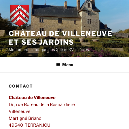
Aller
au
contenu
principal
CHÂTEAU DE VILLENEUVE
ET SES JARDINS
Monument historique des XIIe et XVe siècles.
Menu
CONTACT
Château de Villeneuve
19 , rue Boreau de la Besnardière
Villeneuve
Martigné Briand
49540 TERRANJOU