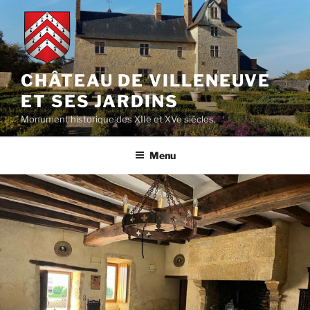
Aller
au
contenu
principal
CHÂTEAU DE VILLENEUVE
ET SES JARDINS
Monument historique des XIIe et XVe siècles.
Menu