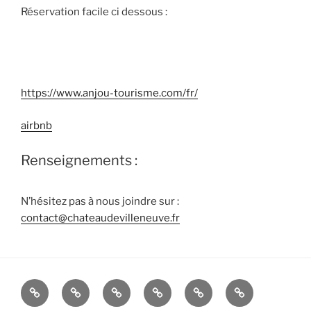
Réservation facile ci dessous :
https://www.anjou-tourisme.com/fr/
airbnb
Renseignements :
N’hésitez pas à nous joindre sur :
contact@chateaudevilleneuve.fr
Accueil
Historique
Le
Les
Les
Histoire
château
jardins
buis
d’une