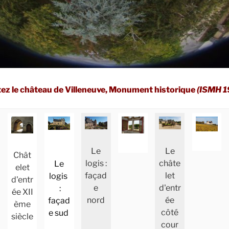
tez le château de Villeneuve, Monument historique
(ISMH 1
Le
Le
Chât
logis :
châte
Le
elet
façad
let
logis
d'entr
e
d'entr
:
ée XII
nord
ée
façad
ème
côté
e sud
siècle
cour