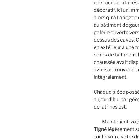
une tour de latrines
décoratif, ici un i
alors qu’à l’apogée d
au bâtiment de gauc
galerie ouverte vers 
dessus des caves. Ce
en extérieur à une t
corps de bâtiment. I
chaussée avait disp
avons retrouvé de 
intégralement.
Chaque pièce possèd
aujourd’hui par géo
de latrines est.
Maintenant, voyo
Tigné légèrement su
sur Layon à votre dr