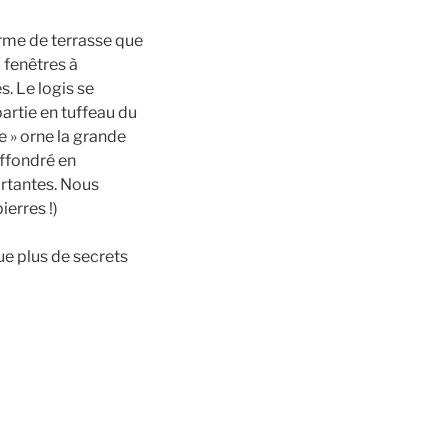
orme de terrasse que
 fenêtres à
. Le logis se
 partie en tuffeau du
e » orne la grande
ffondré en
rtantes. Nous
ierres !)
e plus de secrets