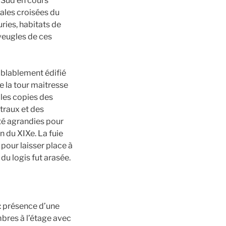
e Sud en cours
pales croisées du
uries, habitats de
aveugles de ces
emblablement édifié
e la tour maitresse
 les copies des
traux et des
été agrandies pour
n du XIXe. La fuie
 pour laisser place à
du logis fut arasée.
: présence d’une
bres à l’étage avec