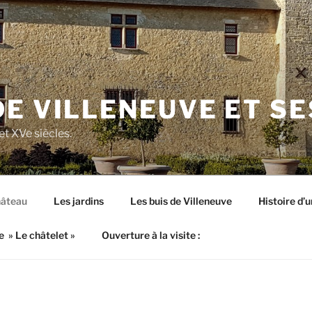
E VILLENEUVE ET SE
t XVe siècles.
hâteau
Les jardins
Les buis de Villeneuve
Histoire d’
e » Le châtelet »
Ouverture à la visite :