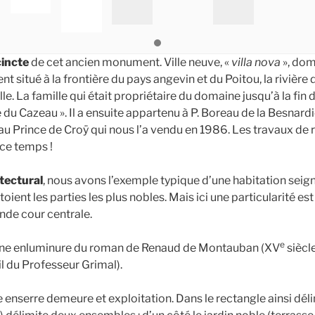
cincte
de cet ancien monument. Ville neuve, «
villa nova
», dom
ent situé à la frontière du pays angevin et du Poitou, la rivièr
lle. La famille qui était propriétaire du domaine jusqu’à la fin
e du Cazeau ». Il a ensuite appartenu à P. Boreau de la Besnardiè
au Prince de Croÿ qui nous l’a vendu en 1986. Les travaux de 
ce temps !
tectural
, nous avons l’exemple typique d’une habitation seign
oient les parties les plus nobles. Mais ici une particularité es
nde cour centrale.
e
d’une enluminure du roman de Renaud de Montauban (XV
siècle
l du Professeur Grimal).
enserre demeure et exploitation. Dans le rectangle ainsi déli