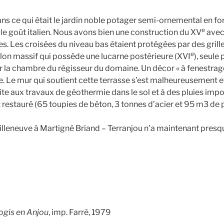
s ce qui était le jardin noble potager semi-ornemental en f
e
le goût italien. Nous avons bien une construction du XV
avec
. Les croisées du niveau bas étaient protégées par des grilles
e
llon massif qui possède une lucarne postérieure (XVI
), seule
ur la chambre du régisseur du domaine. Un décor « à fenestrag
 Le mur qui soutient cette terrasse s’est malheureusement e
 aux travaux de géothermie dans le sol et à des pluies impo
restauré (65 toupies de béton, 3 tonnes d’acier et 95 m3 de p
eneuve à Martigné Briand – Terranjou n’a maintenant presqu
logis en Anjou
, imp. Farré, 1979