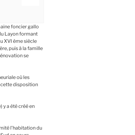
aine foncier gallo
e du Layon formant
 du XVI ème siècle
re, puis à la famille
rénovation se
euriale où les
t cette disposition
) y a été créé en
mité l’habitation du