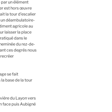
e par un élément
ier est hors œuvre
it la tour d’escalier
t un déambulatoire-
bâtiment agricole au
r laisser la place
pratiqué dans le
cheminée du rez-de-
tant ces degrés nous
 recréer
ge se fait
la base de la tour
ivière du Layon vers
en face puis Aubigné