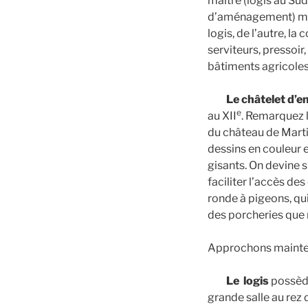
maître (logis au Sud
d’aménagement) mi
logis, de l’autre, la
serviteurs, pressoir
bâtiments agricoles
Le châtelet d’e
e
au XII
. Remarquez l
du château de Martig
dessins en couleur 
gisants. On devine s
faciliter l’accès de
ronde à pigeons, qui
des porcheries que n
Approchons mainten
Le logis
possède
grande salle au rez