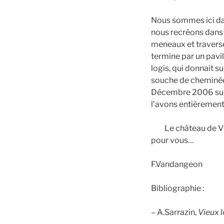
Nous sommes ici dan
nous recréons dans 
meneaux et traverses
termine par un pavi
logis, qui donnait s
souche de cheminée.
Décembre 2006 suite
l’avons entièrement 
Le château de Vill
pour vous…
F.Vandangeon
Bibliographie :
– A.Sarrazin,
Vieux 