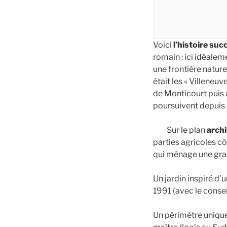
Voici
l’histoire suc
romain : ici idéalem
une frontière nature
était les « Villeneuv
de Monticourt puis 
poursuivent depuis 
Sur le plan
archi
parties agricoles côt
qui ménage une gra
Un jardin inspiré 
1991 (avec le consei
Un périmètre unique 