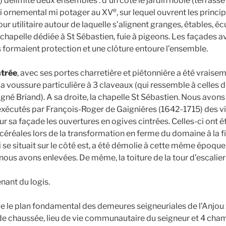
) délimite deux ensembles : d’un côté le jardin noble (terrass
e
 ornemental mi potager au XV
, sur lequel ouvrent les princi
 cour utilitaire autour de laquelle s’alignent granges, étables, éc
, chapelle dédiée à St Sébastien, fuie à pigeons. Les façades 
 formaient protection et une clôture entoure l’ensemble.
ntrée
, avec ses portes charretière et piétonnière a été vrais
a voussure particulière à 3 claveaux (qui ressemble à celles d
né Briand). A sa droite, la chapelle St Sébastien. Nous avons
exécutés par François-Roger de Gaignières (1642-1715) des vi
ur sa façade les ouvertures en ogives cintrées. Celles-ci ont 
s céréales lors de la transformation en ferme du domaine à la fi
 se situait sur le côté est, a été démolie à cette même époque
ous avons enlevées. De même, la toiture de la tour d’escalier 
ant du logis.
 le plan fondamental des demeures seigneuriales de l’Anjou 
 de chaussée, lieu de vie communautaire du seigneur et 4 cham