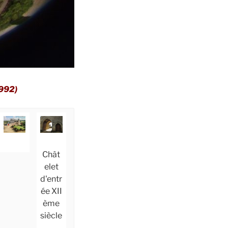
992)
Le
Le
Chât
logis :
châte
Le
elet
façad
let
logis
d'entr
e
d'entr
:
ée XII
nord
ée
façad
ème
côté
e sud
siècle
cour