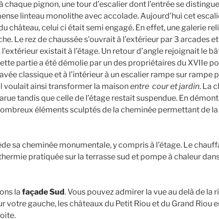
 à chaque pignon, une tour d’escalier dont l’entrée se distingu
mmense linteau monolithe avec accolade. Aujourd’hui cet escal
u château, celui ci était semi engagé. En effet, une galerie relia
he. Le rez de chaussée s’ouvrait à l’extérieur par 3 arcades e
l’extérieur existait à l’étage. Un retour d’angle rejoignait le 
tte partie a été démolie par un des propriétaires du XVIIe pou
ravée classique et à l’intérieur à un escalier rampe sur rampe 
l voulait ainsi transformer la maison
entre cour et jardin
. La 
arue tandis que celle de l’étage restait suspendue. En démon
nombreux éléments sculptés de la cheminée permettant de la
e sa cheminée monumentale, y compris à l’étage. Le chauffa
thermie pratiquée sur la terrasse sud et pompe à chaleur dans 
ns la
façade Sud
. Vous pouvez admirer la vue au delà de la r
r votre gauche, les châteaux du Petit Riou et du Grand Riou 
oite.