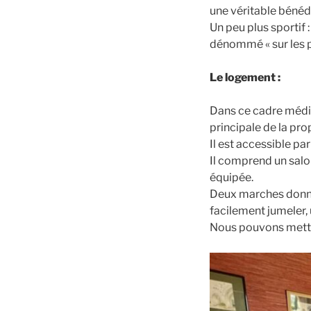
une véritable bénédi
Un peu plus sportif 
dénommé « sur les p
Le logement :
Dans ce cadre médié
principale de la prop
Il est accessible pa
Il comprend un salo
équipée.
Deux marches donnen
facilement jumeler, 
Nous pouvons mettre