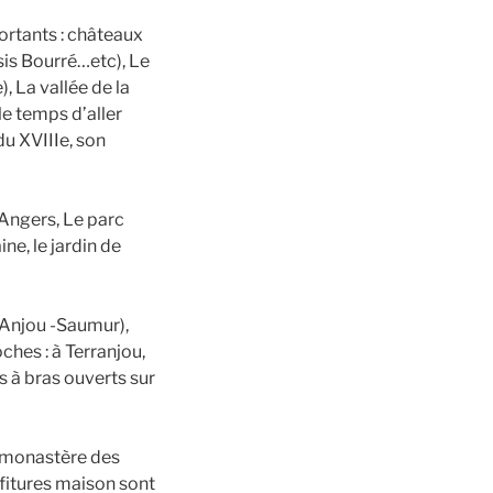
ortants : châteaux
sis Bourré…etc), Le
, La vallée de la
 le temps d’aller
du XVIIIe, son
 Angers, Le parc
ne, le jardin de
’Anjou -Saumur),
hes : à Terranjou,
 à bras ouverts sur
e monastère des
nfitures maison sont