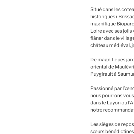
Situé dans les cote
historiques ( Brissa
magnifique Bioparc d
Loire avec ses jolis 
flâner dans le villa
château médiéval, ja
De magnifiques jard
oriental de Maulévri
Puygirault à Saumur
Passionné par l’œno
nous pourrons vous 
dans le Layon ou l’
notre recommandat
Les sièges de repos
sœurs bénédictines e