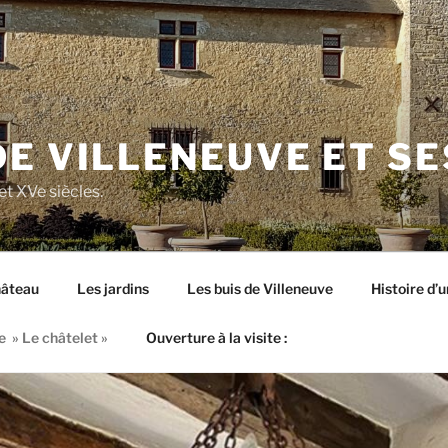
E VILLENEUVE ET SE
t XVe siècles.
hâteau
Les jardins
Les buis de Villeneuve
Histoire d’
e » Le châtelet »
Ouverture à la visite :