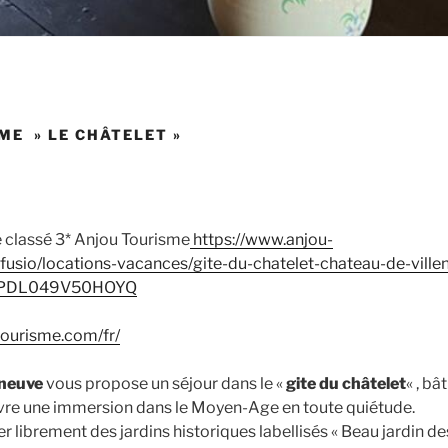
ME » LE CHÂTELET »
 classé 3* Anjou Tourisme
https://www.anjou-
ffusio/locations-vacances/gite-du-chatelet-chateau-de-ville
LOPDL049V50HOYQ
tourisme.com/fr/
eneuve
vous propose un séjour dans le «
gite du châtelet
« , bâ
ivre une immersion dans le Moyen-Age en toute quiétude.
r librement des jardins historiques labellisés « Beau jardin de