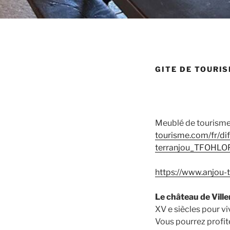
GITE DE TOURIS
Meublé de tourisme
tourisme.com/fr/di
terranjou_TFOH
https://www.anjou-
Le château de Vill
XV e siècles pour v
Vous pourrez profite