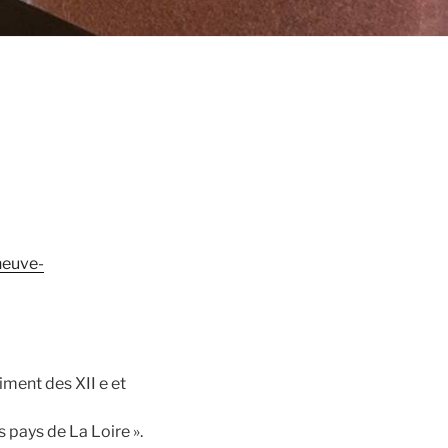
neuve-
timent des XII e et
s pays de La Loire ».