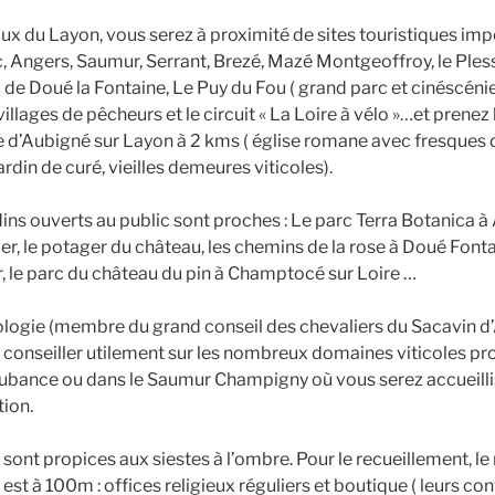
aux du Layon, vous serez à proximité de sites touristiques imp
c, Angers, Saumur, Serrant, Brezé, Mazé Montgeoffroy, le Ples
e Doué la Fontaine, Le Puy du Fou ( grand parc et cinéscénie)
villages de pêcheurs et le circuit « La Loire à vélo »…et prenez
ge d’Aubigné sur Layon à 2 kms ( église romane avec fresques 
rdin de curé, vieilles demeures viticoles).
ins ouverts au public sont proches : Le parc Terra Botanica à
er, le potager du château, les chemins de la rose à Doué Fontai
, le parc du château du pin à Champtocé sur Loire …
logie (membre du grand conseil des chevaliers du Sacavin d
conseiller utilement sur les nombreux domaines viticoles proc
Aubance ou dans le Saumur Champigny où vous serez accueillis
ion.
 sont propices aux siestes à l’ombre. Pour le recueillement, l
st à 100m : offices religieux réguliers et boutique ( leurs co